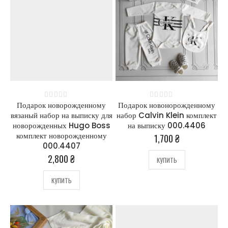
набор на выписку
набор на выписку
000.4409
000.4409
2,800
₴
2,800
₴
0
out of 5
0
out of 5
Подарок новорожденному
Подарок новонорожденному
0
out of 5
0
out of 5
вязаный набор на выписку для
набор Calvin Klein комплект
новорожденных Hugo Boss
на выписку 000.4406
комплект новорожденному
1,700
₴
000.4407
2,800
₴
КУПИТЬ
КУПИТЬ