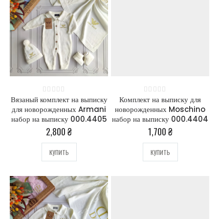
Вязаный комплект на выписку
Комплект на выписку для
0
out of 5
0
out of 5
для новорожденных Armani
новорожденных Moschino
набор на выписку 000.4405
набор на выписку 000.4404
2,800
₴
1,700
₴
КУПИТЬ
КУПИТЬ