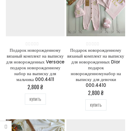
Подарок новорожденному
Подарок новорожденному
0
out of 5
0
out of 5
вязаный комплект на выписку
вязаный комплект на выписку
для новорожденных Versace
для новорожденных Dior
подарок новорожденному
подарок
набор на выписку для
новорожденномунабор на
мальчика 000.4411
выписку для девочки
000.4410
2,800
₴
2,800
₴
Подарок
Подарок
новорожденному
новорожденному
КУПИТЬ
вязаный комплект
вязаный комплект
КУПИТЬ
на выписку для
на выписку для
новорожденных
новорожденных
Versace подарок
Versace подарок
новорожденному
новорожденному
набор на выписку
набор на выписку