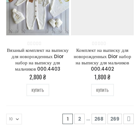
Вязаный комплект на выписку
Комплект на выписку для
0
out of 5
0
out of 5
для новорожденных Dior
новорожденных Dior набор
набор на выписку для
на выписку для мальчиков
мальчиков 000.4403
000.4402
2,800
₴
1,800
₴
КУПИТЬ
КУПИТЬ
…
1
2
268
269